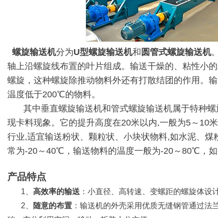
螺旋输送机
分为
U型螺旋输送机
和
圆管式螺旋输送机
轴上沿螺旋线布置的叶片组成。输送干燥的、粘性小的
螺旋，这种螺旋除推动物料外还有打散结团的作用。输送
温度低于200℃的物料。
其中垂直螺旋输送机和管式螺旋输送机属于特种螺
现卡料现象。它的提升高度在20米以内,一般为5～1
行业,适宜输送粉状、颗粒状、小块状物料,如水泥、煤
常为-20～40℃，输送物料的温度一般为-20～80
产品特点
1、
高效率的输送
：小直径、高转速、变螺距的螺旋体设
2、
随意的布置
：输送机的外壳采用优质无缝钢管通过法