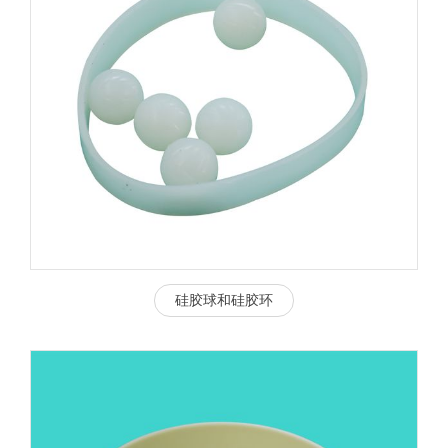
硅胶球和硅胶环