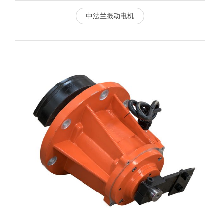
中法兰振动电机