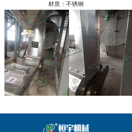
材质：不锈钢