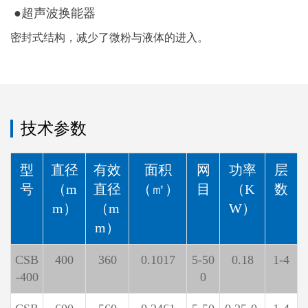
●超声波换能器
密封式结构，减少了微粉与液体的进入。
技术参数
型
直径
有效
面积
网
功率
层
号
（m
直径
（㎡）
目
（K
数
m）
（m
W）
m）
CSB
400
360
0.1017
5-50
0.18
1-4
-400
0