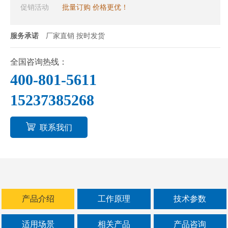
料处于悬浮状态，从而抑制粘附、摩擦、平
促销活动
批量订购 价格更优！
降、楔入等堵网因素，从而解决了强吸附性、
易团聚、高静电、高精细、高密度、轻比重等
服务承诺
厂家直销 按时发货
筛分问题，特别适合**、精细粉体的用户使用.
全国咨询热线：
400-801-5611
15237385268
联系我们
产品介绍
工作原理
技术参数
适用场景
相关产品
产品咨询