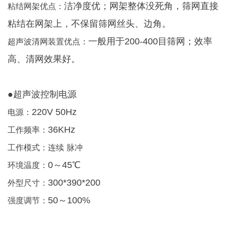
洁净度优；网架整体没死角，筛网直接
粘结网架优点：
粘结在网架上，不保留筛网丝头、边角。
一般用于200-400目筛网；效率
超声波清网装置优点：
高、清网效果好。
●超声波控制电源
220V 50Hz
电源：
36KHz
工作频率：
工作模式：连续
脉冲
0～45℃
环境温度：
300*390*200
外型尺寸：
50～100%
强度调节：