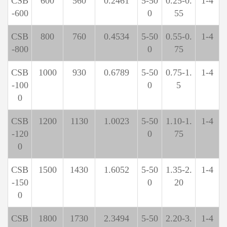
CSB
600
560
0.2461
5-50
0.25-0.
1-4
-600
0
55
CSB
800
760
0.4534
5-50
0.55-0.
1-4
-800
0
75
CSB
1000
930
0.6789
5-50
0.75-1.
1-4
-100
0
5
0
CSB
1200
1130
1.0023
5-50
1.10-1.
1-4
-120
0
75
0
CSB
1500
1430
1.6052
5-50
1.35-2.
1-4
-150
0
20
0
CSB
1800
1730
2.3494
5-50
2.20-3.
1-4