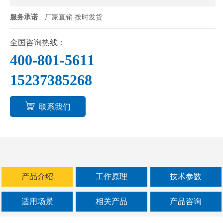
转运、矿石金属粉末的提升与运输、成品料的
服务承诺
厂家直销 按时发货
提升入仓，物料在不同的加工阶段间的转移、
自动化生产线的循环进料和卸料，称重/包装/配
全国咨询热线：
料/色选/破碎/筛选的物料供给。
400-801-5611
15237385268
联系我们
产品介绍
工作原理
技术参数
适用场景
相关产品
产品咨询