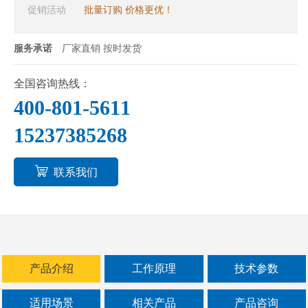
面上的运动轨迹，进而达到筛分各种物料的目
促销活动
批量订购 价格更优！
的。直排式振动筛的出料口设计在筛机底部，
有利于提高排料粒度和排料量，适用于物料除
服务承诺
厂家直销 按时发货
杂质等粗略筛分的工艺过程。
全国咨询热线：
400-801-5611
15237385268
联系我们
产品介绍
工作原理
技术参数
适用场景
相关产品
产品咨询