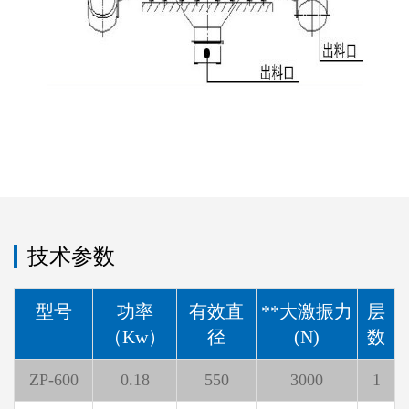
技术参数
型号
功率
有效直
**大激振力
层
（Kw）
径
(N)
数
ZP-600
0.18
550
3000
1